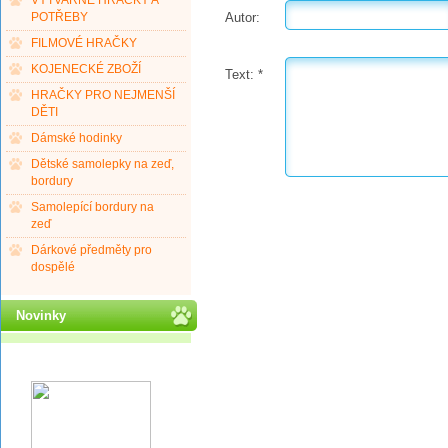
VÝTVARNÉ HRAČKY A
Autor:
POTŘEBY
FILMOVÉ HRAČKY
KOJENECKÉ ZBOŽÍ
Text:
*
HRAČKY PRO NEJMENŠÍ
DĚTI
Dámské hodinky
Dětské samolepky na zeď,
bordury
Samolepící bordury na
zeď
Dárkové předměty pro
dospělé
Novinky