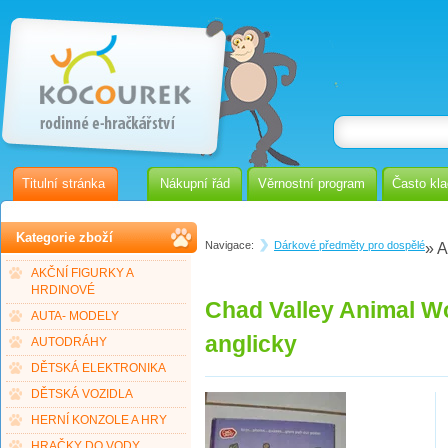
Titulní stránka
Nákupní řád
Věrnostní program
Často kl
Kategorie zboží
Navigace:
Dárkové předměty pro dospělé
» A
AKČNÍ FIGURKY A
HRDINOVÉ
Chad Valley Animal Wor
AUTA- MODELY
anglicky
AUTODRÁHY
DĚTSKÁ ELEKTRONIKA
DĚTSKÁ VOZIDLA
HERNÍ KONZOLE A HRY
HRAČKY DO VODY