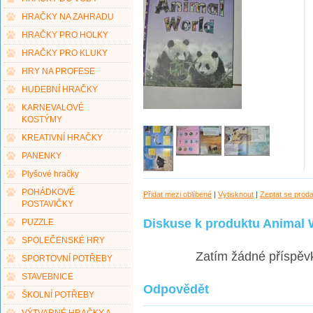
HRAČKY NA ZAHRADU
HRAČKY PRO HOLKY
HRAČKY PRO KLUKY
HRY NA PROFESE
HUDEBNÍ HRAČKY
KARNEVALOVÉ
KOSTÝMY
KREATIVNÍ HRAČKY
PANENKY
Plyšové hračky
POHÁDKOVÉ
Přidat mezi oblíbené
|
Vytisknout
|
Zeptat se prod
POSTAVIČKY
Diskuse k produktu Animal W
PUZZLE
SPOLEČENSKÉ HRY
Zatím žádné příspěv
SPORTOVNÍ POTŘEBY
STAVEBNICE
Odpovědět
ŠKOLNÍ POTŘEBY