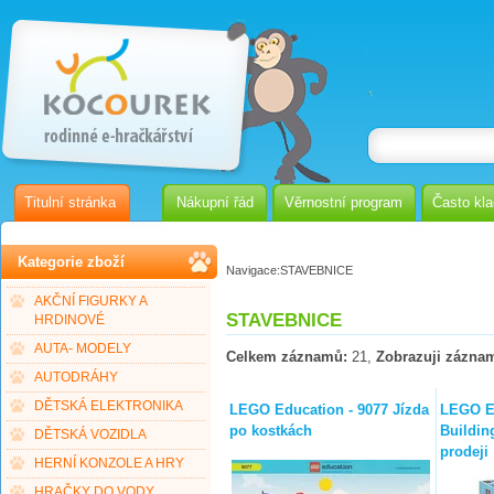
Titulní stránka
Nákupní řád
Věrnostní program
Často kl
Kategorie zboží
Navigace:
STAVEBNICE
AKČNÍ FIGURKY A
STAVEBNICE
HRDINOVÉ
AUTA- MODELY
Celkem záznamů:
21,
Zobrazuji zázna
AUTODRÁHY
DĚTSKÁ ELEKTRONIKA
LEGO Education - 9077 Jízda
LEGO Ed
po kostkách
Buildin
DĚTSKÁ VOZIDLA
prodeji
HERNÍ KONZOLE A HRY
HRAČKY DO VODY