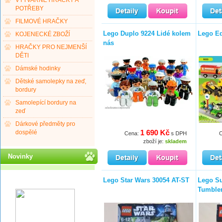
VÝTVARNÉ HRAČKY A
POTŘEBY
FILMOVÉ HRAČKY
Lego Duplo 9224 Lidé kolem
Lego Ed
KOJENECKÉ ZBOŽÍ
nás
HRAČKY PRO NEJMENŠÍ
DĚTI
Dámské hodinky
Dětské samolepky na zeď,
bordury
Samolepící bordury na
zeď
Dárkové předměty pro
1 690 Kč
dospělé
Cena:
s DPH
zboží je:
skladem
Novinky
Lego Star Wars 30054 AT-ST
Lego S
Tumbler