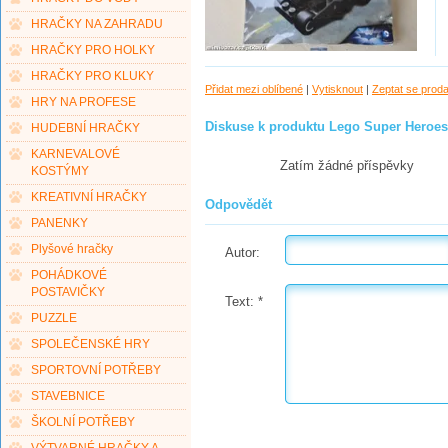
HRAČKY NA ZAHRADU
HRAČKY PRO HOLKY
HRAČKY PRO KLUKY
Přidat mezi oblíbené
|
Vytisknout
|
Zeptat se prod
HRY NA PROFESE
Diskuse k produktu Lego Super Heroe
HUDEBNÍ HRAČKY
KARNEVALOVÉ
Zatím žádné příspěvky
KOSTÝMY
KREATIVNÍ HRAČKY
Odpovědět
PANENKY
Plyšové hračky
Autor:
POHÁDKOVÉ
POSTAVIČKY
Text:
*
PUZZLE
SPOLEČENSKÉ HRY
SPORTOVNÍ POTŘEBY
STAVEBNICE
ŠKOLNÍ POTŘEBY