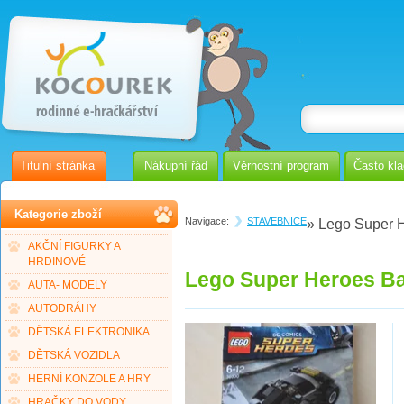
Titulní stránka
Nákupní řád
Věrnostní program
Často kl
Kategorie zboží
Navigace:
STAVEBNICE
» Lego Super 
AKČNÍ FIGURKY A
HRDINOVÉ
Lego Super Heroes B
AUTA- MODELY
AUTODRÁHY
DĚTSKÁ ELEKTRONIKA
DĚTSKÁ VOZIDLA
HERNÍ KONZOLE A HRY
HRAČKY DO VODY