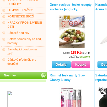
VÝTVARNÉ HRAČKY A
POTŘEBY
Greek recipes- řecké recepty
Keramic
kuchařka (anglicky)
Acura 1
FILMOVÉ HRAČKY
KOJENECKÉ ZBOŽÍ
HRAČKY PRO NEJMENŠÍ
DĚTI
Dámské hodinky
Dětské samolepky na zeď,
bordury
Samolepící bordury na
119 Kč
Cena:
s DPH
zeď
zboží je:
skladem
Dárkové předměty pro
dospělé
Novinky
Rimmel lesk na rty Stay
Saturda
Glossy 3 kusy
reprob