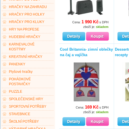
HRAČKY NA ZAHRADU
HRAČKY PRO HOLKY
1 990 Kč
HRAČKY PRO KLUKY
Cena:
s DPH
zboží je:
skladem
HRY NA PROFESE
HUDEBNÍ HRAČKY
KARNEVALOVÉ
Cool Britannia- zimní oblečky
Desserts
KOSTÝMY
na čaj a vajíčka
recepty 
KREATIVNÍ HRAČKY
PANENKY
Plyšové hračky
POHÁDKOVÉ
POSTAVIČKY
PUZZLE
SPOLEČENSKÉ HRY
169 Kč
SPORTOVNÍ POTŘEBY
Cena:
s DPH
zboží je:
skladem
STAVEBNICE
ŠKOLNÍ POTŘEBY