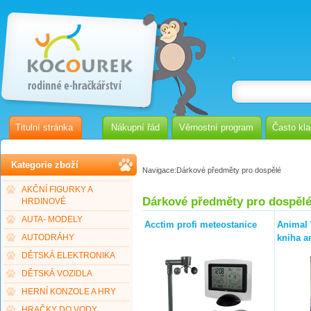
Titulní stránka
Nákupní řád
Věrnostní program
Často kl
Kategorie zboží
Navigace:
Dárkové předměty pro dospělé
AKČNÍ FIGURKY A
Dárkové předměty pro dospěl
HRDINOVÉ
AUTA- MODELY
Acctim profi meteostanice
Animal 
kniha a
AUTODRÁHY
DĚTSKÁ ELEKTRONIKA
DĚTSKÁ VOZIDLA
HERNÍ KONZOLE A HRY
HRAČKY DO VODY