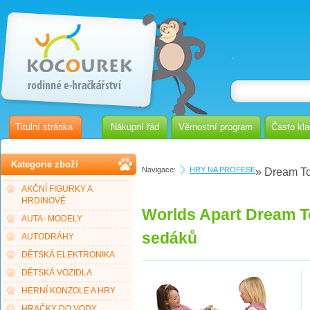
Titulní stránka
Nákupní řád
Věrnostní program
Často kl
Kategorie zboží
Navigace:
HRY NA PROFESE
» Dream To
AKČNÍ FIGURKY A
HRDINOVÉ
Worlds Apart Dream T
AUTA- MODELY
sedáků
AUTODRÁHY
DĚTSKÁ ELEKTRONIKA
DĚTSKÁ VOZIDLA
HERNÍ KONZOLE A HRY
HRAČKY DO VODY