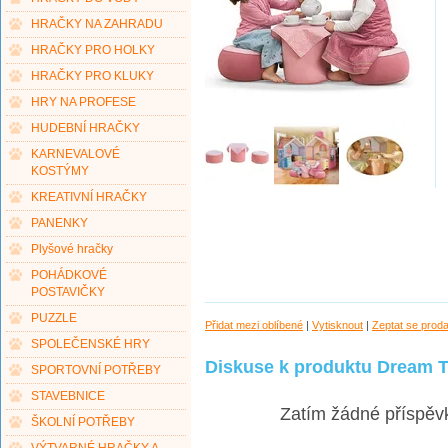
HRAČKY NA ZAHRADU
HRAČKY PRO HOLKY
HRAČKY PRO KLUKY
HRY NA PROFESE
HUDEBNÍ HRAČKY
KARNEVALOVÉ
KOSTÝMY
KREATIVNÍ HRAČKY
PANENKY
Plyšové hračky
POHÁDKOVÉ
POSTAVIČKY
PUZZLE
Přidat mezi oblíbené
|
Vytisknout
|
Zeptat se prod
SPOLEČENSKÉ HRY
Diskuse k produktu Dream T
SPORTOVNÍ POTŘEBY
STAVEBNICE
Zatím žádné příspěv
ŠKOLNÍ POTŘEBY