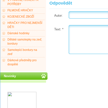
VÝTVARNÉ HRAČKY A
Odpovědět
POTŘEBY
FILMOVÉ HRAČKY
Autor:
KOJENECKÉ ZBOŽÍ
HRAČKY PRO NEJMENŠÍ
DĚTI
Text:
*
Dámské hodinky
Dětské samolepky na zeď,
bordury
Samolepící bordury na
zeď
Dárkové předměty pro
dospělé
Novinky