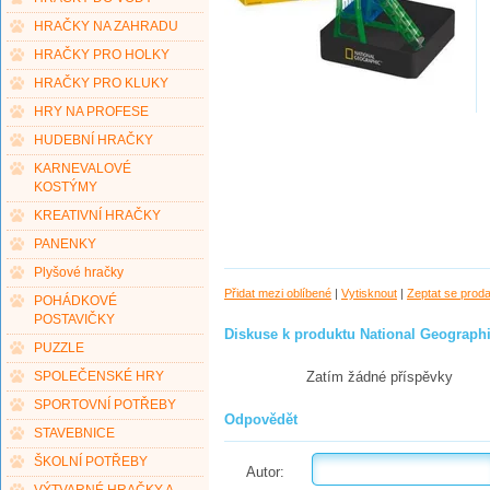
HRAČKY NA ZAHRADU
HRAČKY PRO HOLKY
HRAČKY PRO KLUKY
HRY NA PROFESE
HUDEBNÍ HRAČKY
KARNEVALOVÉ
KOSTÝMY
KREATIVNÍ HRAČKY
PANENKY
Plyšové hračky
Přidat mezi oblíbené
|
Vytisknout
|
Zeptat se prod
POHÁDKOVÉ
POSTAVIČKY
Diskuse k produktu National Geograph
PUZZLE
Zatím žádné příspěvky
SPOLEČENSKÉ HRY
SPORTOVNÍ POTŘEBY
Odpovědět
STAVEBNICE
ŠKOLNÍ POTŘEBY
Autor: