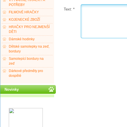
VÝTVARNÉ HRAČKY A
POTŘEBY
Text:
*
FILMOVÉ HRAČKY
KOJENECKÉ ZBOŽÍ
HRAČKY PRO NEJMENŠÍ
DĚTI
Dámské hodinky
Dětské samolepky na zeď,
bordury
Samolepící bordury na
zeď
Dárkové předměty pro
dospělé
Novinky