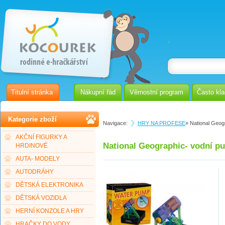
Titulní stránka
Nákupní řád
Věrnostní program
Často kl
Kategorie zboží
Navigace:
HRY NA PROFESE
» National Geog
AKČNÍ FIGURKY A
National Geographic- vodní p
HRDINOVÉ
AUTA- MODELY
AUTODRÁHY
DĚTSKÁ ELEKTRONIKA
DĚTSKÁ VOZIDLA
HERNÍ KONZOLE A HRY
HRAČKY DO VODY