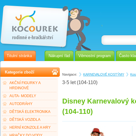
Titulní stránka
Nákupní řád
Věrnostní program
Často kl
Kategorie zboží
Navigace:
KARNEVALOVÉ KOSTÝMY
Kos
3-5 let (104-110)
AKČNÍ FIGURKY A
HRDINOVÉ
AUTA- MODELY
Disney Karnevalový ko
AUTODRÁHY
(104-110)
DĚTSKÁ ELEKTRONIKA
DĚTSKÁ VOZIDLA
HERNÍ KONZOLE A HRY
HRAČKY DO VODY