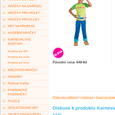
HRAČKY NA ZAHRADU
HRAČKY PRO HOLKY
HRAČKY PRO KLUKY
HRY NA PROFESE
HUDEBNÍ HRAČKY
KARNEVALOVÉ
KOSTÝMY
Kostýmy pro děti
Kostýmy pro muže
Původní cena:
640 Kč
Kostýmy pro ženy
KREATIVNÍ HRAČKY
PANENKY
Plyšové hračky
POHÁDKOVÉ
POSTAVIČKY
Přidat mezi oblíbené
|
Vytisknout
|
Zeptat se prod
PUZZLE
Diskuse k produktu Karneval
SPOLEČENSKÉ HRY
110)
SPORTOVNÍ POTŘEBY