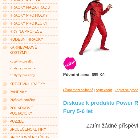
HRAČKY NA ZAHRADU
HRAČKY PRO HOLKY
HRAČKY PRO KLUKY
HRY NA PROFESE
HUDEBNÍ HRAČKY
KARNEVALOVÉ
KOSTÝMY
Kostýmy pro děti
Kostýmy pro muže
Původní cena:
699 Kč
Kostýmy pro ženy
KREATIVNÍ HRAČKY
Přidat mezi oblíbené
|
Vytisknout
|
Zeptat se prod
PANENKY
Plyšové hračky
Diskuse k produktu Power 
POHÁDKOVÉ
Fury 5-6 let
POSTAVIČKY
PUZZLE
Zatím žádné příspěv
SPOLEČENSKÉ HRY
SPORTOVNÍ POTŘEBY