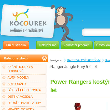
Titulní stránka
Nákupní řád
Věrnostní program
Často kl
Kategorie zboží
Navigace:
KARNEVALOVÉ KOSTÝMY
Kos
Ranger Jungle Fury 5-6 let
AKČNÍ FIGURKY A
HRDINOVÉ
AUTA- MODELY
Power Rangers kostým
AUTODRÁHY
let
DĚTSKÁ ELEKTRONIKA
DĚTSKÁ VOZIDLA
HERNÍ KONZOLE A HRY
HRAČKY DO VODY