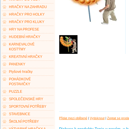
HRAČKY NA ZAHRADU
HRAČKY PRO HOLKY
HRAČKY PRO KLUKY
HRY NA PROFESE
HUDEBNÍ HRAČKY
KARNEVALOVÉ
KOSTÝMY
KREATIVNÍ HRAČKY
PANENKY
Plyšové hračky
POHÁDKOVÉ
POSTAVIČKY
PUZZLE
SPOLEČENSKÉ HRY
SPORTOVNÍ POTŘEBY
STAVEBNICE
Přidat mezi oblíbené
|
Vytisknout
|
Zeptat se prod
ŠKOLNÍ POTŘEBY
Diskuse k produktu Tenis v novém- v 