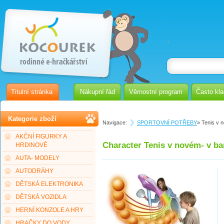
Titulní stránka
Nákupní řád
Věrnostní program
Často kl
Kategorie zboží
Navigace:
SPORTOVNÍ POTŘEBY
» Tenis v 
AKČNÍ FIGURKY A
Character Tenis v novém- v b
HRDINOVÉ
AUTA- MODELY
AUTODRÁHY
DĚTSKÁ ELEKTRONIKA
DĚTSKÁ VOZIDLA
HERNÍ KONZOLE A HRY
HRAČKY DO VODY