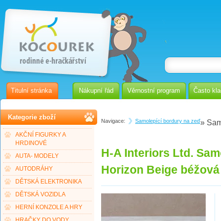
Titulní stránka
Nákupní řád
Věrnostní program
Často kl
Kategorie zboží
Navigace:
Samolepící bordury na zeď
» Sam
AKČNÍ FIGURKY A
HRDINOVÉ
H-A Interiors Ltd. Sa
AUTA- MODELY
Horizon Beige béžová
AUTODRÁHY
DĚTSKÁ ELEKTRONIKA
DĚTSKÁ VOZIDLA
HERNÍ KONZOLE A HRY
HRAČKY DO VODY