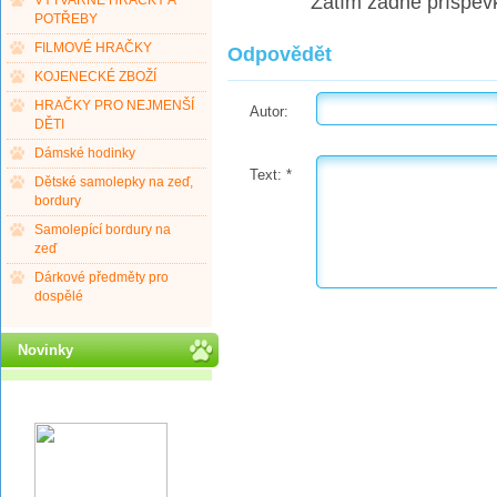
Zatím žádné příspěv
VÝTVARNÉ HRAČKY A
POTŘEBY
FILMOVÉ HRAČKY
Odpovědět
KOJENECKÉ ZBOŽÍ
HRAČKY PRO NEJMENŠÍ
Autor:
DĚTI
Dámské hodinky
Text:
*
Dětské samolepky na zeď,
bordury
Samolepící bordury na
zeď
Dárkové předměty pro
dospělé
Novinky