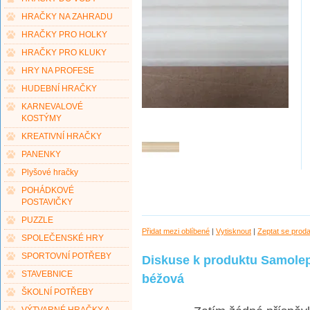
HRAČKY NA ZAHRADU
HRAČKY PRO HOLKY
HRAČKY PRO KLUKY
HRY NA PROFESE
HUDEBNÍ HRAČKY
KARNEVALOVÉ
KOSTÝMY
KREATIVNÍ HRAČKY
PANENKY
Plyšové hračky
POHÁDKOVÉ
POSTAVIČKY
PUZZLE
Přidat mezi oblíbené
|
Vytisknout
|
Zeptat se prod
SPOLEČENSKÉ HRY
SPORTOVNÍ POTŘEBY
Diskuse k produktu Samolep
STAVEBNICE
béžová
ŠKOLNÍ POTŘEBY