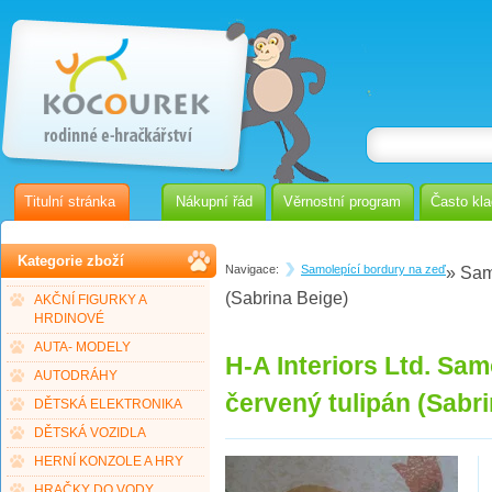
Titulní stránka
Nákupní řád
Věrnostní program
Často kl
Kategorie zboží
Navigace:
Samolepící bordury na zeď
» Sam
(Sabrina Beige)
AKČNÍ FIGURKY A
HRDINOVÉ
AUTA- MODELY
H-A Interiors Ltd. Sam
AUTODRÁHY
červený tulipán (Sabr
DĚTSKÁ ELEKTRONIKA
DĚTSKÁ VOZIDLA
HERNÍ KONZOLE A HRY
HRAČKY DO VODY