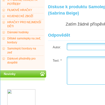
VÝTVARNÉ HRAČKY A
POTŘEBY
Diskuse k produktu Samolepí
FILMOVÉ HRAČKY
(Sabrina Beige)
KOJENECKÉ ZBOŽÍ
HRAČKY PRO NEJMENŠÍ
Zatím žádné příspěv
DĚTI
Dámské hodinky
Odpovědět
Dětské samolepky na zeď,
bordury
Autor:
Samolepící bordury na
zeď
Dárkové předměty pro
Text:
*
dospělé
Novinky