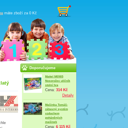
ku
máte zboží za
0 Kč
Doporučujeme
Mattel M0985
Nosorožec uličník
latý
stolní hra
Cena:
314 Kč
Detaily
Mašinka Tomáš-
zábavný systém
vzduchem
poháněných
mašinek
chle
Cena:
6 115 Kč