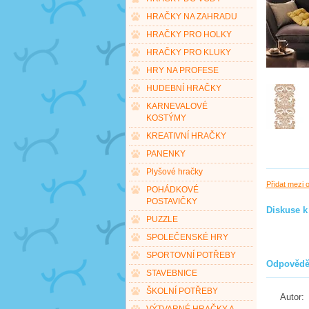
HRAČKY NA ZAHRADU
HRAČKY PRO HOLKY
HRAČKY PRO KLUKY
HRY NA PROFESE
HUDEBNÍ HRAČKY
KARNEVALOVÉ
KOSTÝMY
KREATIVNÍ HRAČKY
PANENKY
Plyšové hračky
Přidat mezi 
POHÁDKOVÉ
POSTAVIČKY
Diskuse k
PUZZLE
SPOLEČENSKÉ HRY
SPORTOVNÍ POTŘEBY
Odpovědě
STAVEBNICE
ŠKOLNÍ POTŘEBY
Autor: