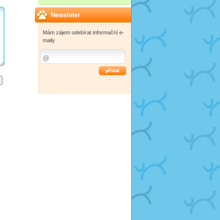
Newsleter
Mám zájem odebírat informační e-
maily
OK