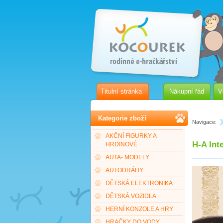
Titulní stránka
Nákupní řád
V
Kategorie zboží
Navigace:
AKČNÍ FIGURKY A
H-A Int
HRDINOVÉ
AUTA- MODELY
AUTODRÁHY
DĚTSKÁ ELEKTRONIKA
DĚTSKÁ VOZIDLA
HERNÍ KONZOLE A HRY
HRAČKY DO VODY