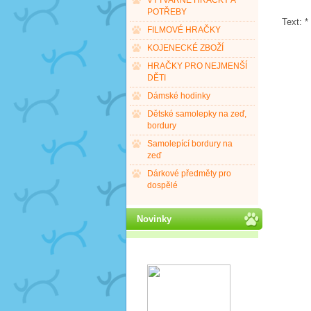
VÝTVARNÉ HRAČKY A
POTŘEBY
Text:
*
FILMOVÉ HRAČKY
KOJENECKÉ ZBOŽÍ
HRAČKY PRO NEJMENŠÍ
DĚTI
Dámské hodinky
Dětské samolepky na zeď,
bordury
Samolepící bordury na
zeď
Dárkové předměty pro
dospělé
Novinky