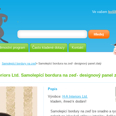
Ve vašem
koší
ěrnostní program
Často kladené dotazy
Kontakt
Samolepící bordury na zeď
» Samolepící bordura na zeď- designový panel zlatý
eriors Ltd. Samolepící bordura na zeď- designový panel z
Popis
Výrobce:
H-A Interiors Ltd.
kladem, ihned k dodání!
Samolepicí bordury na zeď lze snadno a ry