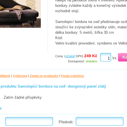
nalepit na jakoukoli stěnu v interiéru. Aplika
bordury zvládne každý a konečný výsledek 
rozhodně stojí.
Samolepicí bordura na zeď představuje oz
sloužící ke zvýraznění estetiky stěn, materiá
délka bordury: 5 metrů, šířka 30 cm
Kód:
Velmi kvalitní provedení, vyrobeno ve Velké 
249 Kč
Cena: (
včetně
DPH)
ks
Dostupnost:
skladem
oblíbené
|
Vytisknout
|
Zeptat se prodavače
|
Poslat známému
 produktu Samolepící bordura na zeď- designový panel zlatý
Zatím žádné příspěvky
t
Předmět: