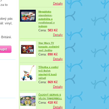
ci
Detaily
za to
Megabloks
stavebnice-
dobný pás
autodráha a
vystřelovač v
l: vinyl,
jednom
Cena:
583 Kč
Detaily
Británii.
Star Wars TV
konzole -světelný
meč Jediho
Cena:
890 Kč
Detaily
Tříkolka s vodící
tyčí Bořek
stavitel+6 kusů
nářadí
Cena:
869 Kč
Detaily
ČAJOVÝ SERVIS S
VÍLOU TINKERBELL
Cena:
418 Kč
Detaily