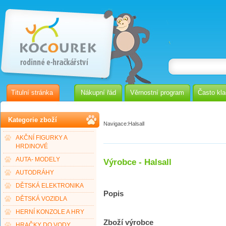
Titulní stránka
Nákupní řád
Věrnostní program
Často kl
Kategorie zboží
Navigace:
Halsall
AKČNÍ FIGURKY A
HRDINOVÉ
AUTA- MODELY
Výrobce - Halsall
AUTODRÁHY
DĚTSKÁ ELEKTRONIKA
Popis
DĚTSKÁ VOZIDLA
HERNÍ KONZOLE A HRY
Zboží výrobce
HRAČKY DO VODY