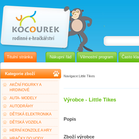
Titulní stránka
Nákupní řád
Věrnostní program
Často kl
Kategorie zboží
Navigace:
Little Tikes
AKČNÍ FIGURKY A
HRDINOVÉ
AUTA- MODELY
Výrobce - Little Tikes
AUTODRÁHY
DĚTSKÁ ELEKTRONIKA
Popis
DĚTSKÁ VOZIDLA
HERNÍ KONZOLE A HRY
Zboží výrobce
HRAČKY DO VODY