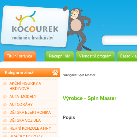
Titulní stránka
Nákupní řád
Věrnostní program
Často kl
Kategorie zboží
Navigace:
Spin Master
AKČNÍ FIGURKY A
HRDINOVÉ
AUTA- MODELY
Výrobce - Spin Master
AUTODRÁHY
DĚTSKÁ ELEKTRONIKA
Popis
DĚTSKÁ VOZIDLA
HERNÍ KONZOLE A HRY
HRAČKY DO VODY