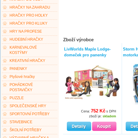
HRAČKY NA ZAHRADU
HRAČKY PRO HOLKY
HRAČKY PRO KLUKY
HRY NA PROFESE
Zboží výrobce
HUDEBNÍ HRAČKY
KARNEVALOVÉ
LivWorlds Maple Lodge-
Storm H
KOSTÝMY
domeček pro panenky
motorka
KREATIVNÍ HRAČKY
PANENKY
Plyšové hračky
POHÁDKOVÉ
POSTAVIČKY
PUZZLE
SPOLEČENSKÉ HRY
752 Kč
Cena:
s DPH
SPORTOVNÍ POTŘEBY
zboží je:
skladem
STAVEBNICE
ŠKOLNÍ POTŘEBY