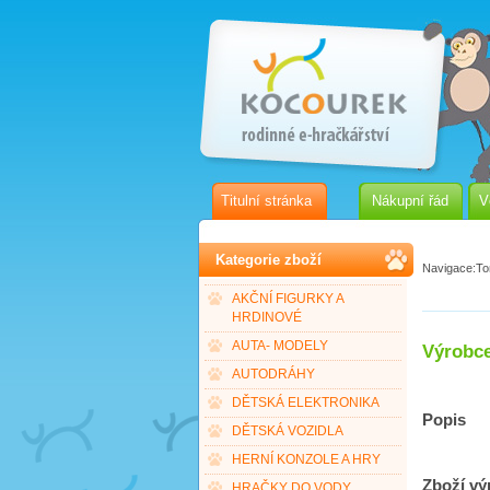
Titulní stránka
Nákupní řád
V
Kategorie zboží
Navigace:
To
AKČNÍ FIGURKY A
HRDINOVÉ
AUTA- MODELY
Výrobc
AUTODRÁHY
DĚTSKÁ ELEKTRONIKA
Popis
DĚTSKÁ VOZIDLA
HERNÍ KONZOLE A HRY
Zboží vý
HRAČKY DO VODY