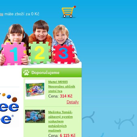
ku
máte zboží za
0 Kč
Doporučujeme
Mattel M0985
Nosorožec uličník
stolní hra
Cena:
314 Kč
Detaily
Mašinka Tomáš-
zábavný systém
vzduchem
poháněných
mašinek
Cena:
6 115 Kč