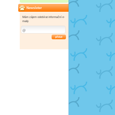
Newsleter
Mám zájem odebírat informační e-
maily
OK