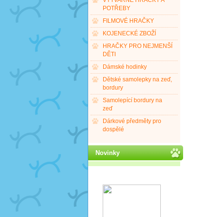
VÝTVARNÉ HRAČKY A
POTŘEBY
FILMOVÉ HRAČKY
KOJENECKÉ ZBOŽÍ
HRAČKY PRO NEJMENŠÍ
DĚTI
Dámské hodinky
Dětské samolepky na zeď,
bordury
Samolepící bordury na
zeď
Dárkové předměty pro
dospělé
Novinky