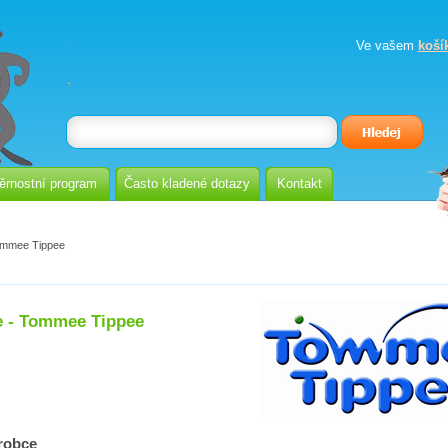
Ve vašem
koší
ěrnostní program
Často kladené dotazy
Kontakt
mmee Tippee
e - Tommee Tippee
robce