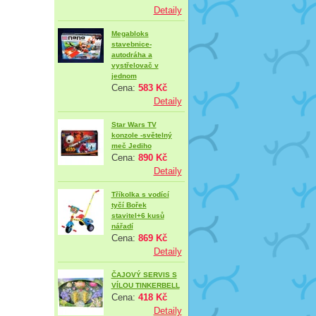
Detaily
Megabloks
stavebnice-
autodráha a
vystřelovač v
jednom
Cena:
583 Kč
Detaily
Star Wars TV
konzole -světelný
meč Jediho
Cena:
890 Kč
Detaily
Tříkolka s vodící
tyčí Bořek
stavitel+6 kusů
nářadí
Cena:
869 Kč
Detaily
ČAJOVÝ SERVIS S
VÍLOU TINKERBELL
Cena:
418 Kč
Detaily