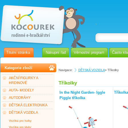
Titulní stránka
Nákupní řád
Věrnostní program
Často kl
Kategorie zboží
Navigace:
DĚTSKÁ VOZIDLA
» Tříkolky
AKČNÍ FIGURKY A
Tříkolky
HRDINOVÉ
AUTA- MODELY
In the Night Garden- Iggle
Tříkolk
Piggle tříkolka
AUTODRÁHY
DĚTSKÁ ELEKTRONIKA
DĚTSKÁ VOZIDLA
Vozítka pro holky
Vozítka pro kluky