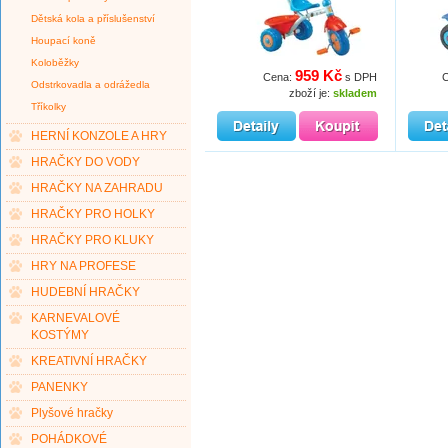
Dětská kola a příslušenství
Houpací koně
Koloběžky
959 Kč
Cena:
s DPH
Odstrkovadla a odrážedla
zboží je:
skladem
Tříkolky
HERNÍ KONZOLE A HRY
HRAČKY DO VODY
HRAČKY NA ZAHRADU
HRAČKY PRO HOLKY
HRAČKY PRO KLUKY
HRY NA PROFESE
HUDEBNÍ HRAČKY
KARNEVALOVÉ
KOSTÝMY
KREATIVNÍ HRAČKY
PANENKY
Plyšové hračky
POHÁDKOVÉ