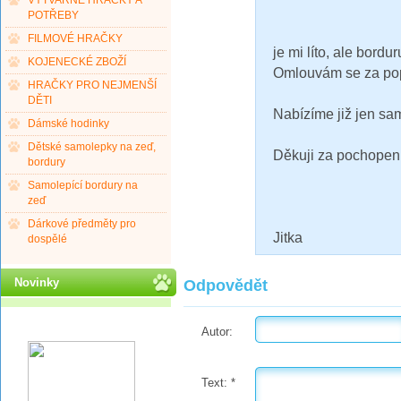
VÝTVARNÉ HRAČKY A
POTŘEBY
FILMOVÉ HRAČKY
je mi líto, ale bor
KOJENECKÉ ZBOŽÍ
Omlouvám se za popi
HRAČKY PRO NEJMENŠÍ
DĚTI
Nabízíme již jen sa
Dámské hodinky
Dětské samolepky na zeď,
Děkuji za pochopení
bordury
Samolepící bordury na
zeď
Dárkové předměty pro
Jitka
dospělé
Novinky
Odpovědět
Autor:
Text:
*