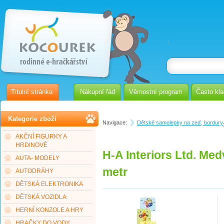
Titulní stránka
Nákupní řád
Věrnostní program
Často kl
Kategorie zboží
Navigace:
Dětské samolepky na zeď, bordury
AKČNÍ FIGURKY A
HRDINOVÉ
H-A Interiors Ltd. Me
AUTA- MODELY
metr
AUTODRÁHY
DĚTSKÁ ELEKTRONIKA
DĚTSKÁ VOZIDLA
HERNÍ KONZOLE A HRY
HRAČKY DO VODY