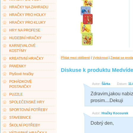
HRAČKY NA ZAHRADU
HRAČKY PRO HOLKY
HRAČKY PRO KLUKY
HRY NA PROFESE
HUDEBNÍ HRAČKY
KARNEVALOVÉ
KOSTÝMY
Přidat mezi oblíbené
|
Vytisknout
|
Zeptat se prod
KREATIVNÍ HRAČKY
PANENKY
Diskuse k produktu Medvíde
Plyšové hračky
POHÁDKOVÉ
Autor:
Šárka
Datum:
11.
POSTAVIČKY
Zdravim,jakou nabiz
PUZZLE
prosim....Dekuji
SPOLEČENSKÉ HRY
SPORTOVNÍ POTŘEBY
Autor:
Hračky Kocourek
STAVEBNICE
Dobrý den,
ŠKOLNÍ POTŘEBY