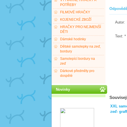
VÝTVARNÉ HRAČKY A
POTŘEBY
Odpovědě
FILMOVÉ HRAČKY
KOJENECKÉ ZBOŽÍ
Autor:
HRAČKY PRO NEJMENŠÍ
DĚTI
Text:
*
Dámské hodinky
Dětské samolepky na zeď,
bordury
Samolepící bordury na
zeď
Dárkové předměty pro
dospělé
Novinky
Souvisejí
XXL samo
zeď- graff