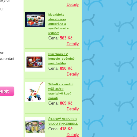
stylu!
Detaily
u:
Megabloks
stavebnice-
autodráha a
vystřelovač v
jednom
Cena:
583 Kč
Detaily
 se
Star Wars TV
kurenční
konzole -světelný
meč Jediho
Cena:
890 Kč
Detaily
Tříkolka s vodící
tyčí Bořek
stavitel+6 kusů
nářadí
Cena:
869 Kč
Detaily
ČAJOVÝ SERVIS S
VÍLOU TINKERBELL
Cena:
418 Kč
Detaily