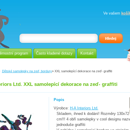
Ve vašem
koší
ěrnostní program
Často kladené dotazy
Kontakt
Dětské samolepky na zeď, bordury
» XXL samolepící dekorace na zeď- graffiti
eriors Ltd. XXL samolepící dekorace na zeď- graffiti
Popis
Výrobce:
H-A Interiors Ltd.
Skladem, ihned k dodání! Rozměry 130x72
cm!!! 4 obří samolepky v cool designu na
jednoduše graffiti