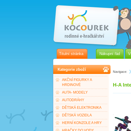
Titulní stránka
Nákupní řád
V
Kategorie zboží
Navigace:
AKČNÍ FIGURKY A
H-A Int
HRDINOVÉ
AUTA- MODELY
AUTODRÁHY
DĚTSKÁ ELEKTRONIKA
DĚTSKÁ VOZIDLA
HERNÍ KONZOLE A HRY
HRAČKY DO VODY