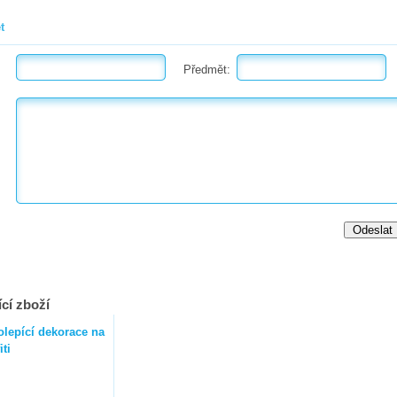
t
Předmět:
cí zboží
lepící dekorace na
iti