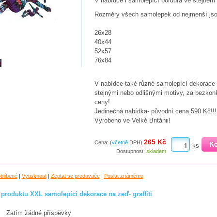
V nabídce i samolepící bordura ve stejném 
Rozměry všech samolepek od nejmenší jso
26x28
40x44
52x57
76x84
V nabídce také různé samolepící dekorace
stejnými nebo odlišnými motivy, za bezkon
ceny!
Jedinečná nabídka- původní cena 590 Kč!!!
Vyrobeno ve Velké Británii!
265 Kč
Cena: (
včetně
DPH)
ks
Dostupnost:
skladem
oblíbené
|
Vytisknout
|
Zeptat se prodavače
|
Poslat známému
 produktu XXL samolepící dekorace na zeď- graffiti
Zatím žádné příspěvky