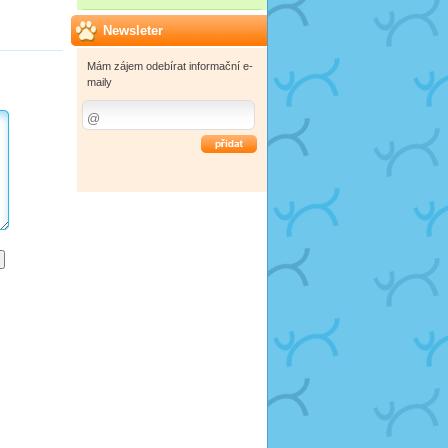
Newsleter
Mám zájem odebírat informační e-
maily
OK