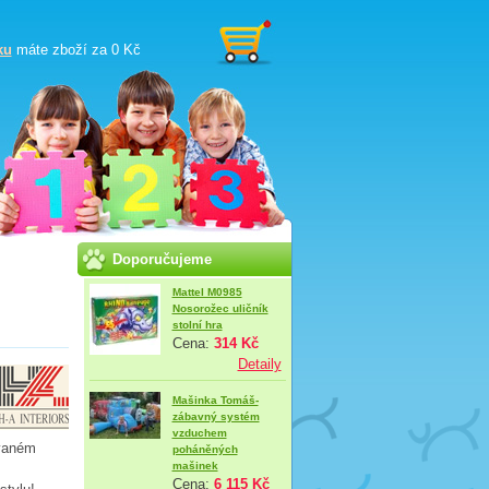
ku
máte zboží za
0 Kč
Doporučujeme
Mattel M0985
Nosorožec uličník
stolní hra
Cena:
314 Kč
Detaily
Mašinka Tomáš-
zábavný systém
vzduchem
zvaném
poháněných
mašinek
Cena:
6 115 Kč