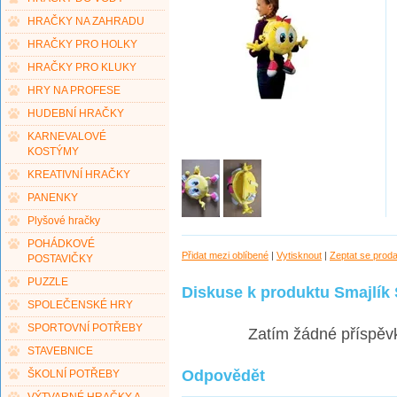
HRAČKY NA ZAHRADU
HRAČKY PRO HOLKY
HRAČKY PRO KLUKY
HRY NA PROFESE
HUDEBNÍ HRAČKY
KARNEVALOVÉ
KOSTÝMY
KREATIVNÍ HRAČKY
PANENKY
Plyšové hračky
POHÁDKOVÉ
Přidat mezi oblíbené
|
Vytisknout
|
Zeptat se prod
POSTAVIČKY
PUZZLE
Diskuse k produktu Smajlík 
SPOLEČENSKÉ HRY
SPORTOVNÍ POTŘEBY
Zatím žádné příspěv
STAVEBNICE
Odpovědět
ŠKOLNÍ POTŘEBY