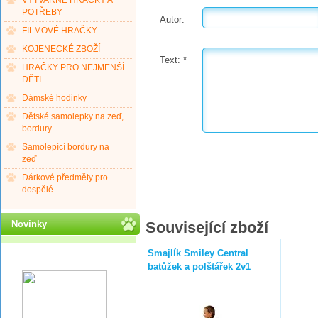
VÝTVARNÉ HRAČKY A
POTŘEBY
Autor:
FILMOVÉ HRAČKY
KOJENECKÉ ZBOŽÍ
Text:
*
HRAČKY PRO NEJMENŠÍ
DĚTI
Dámské hodinky
Dětské samolepky na zeď,
bordury
Samolepící bordury na
zeď
Dárkové předměty pro
dospělé
Novinky
Související zboží
Smajlík Smiley Central
batůžek a polštářek 2v1