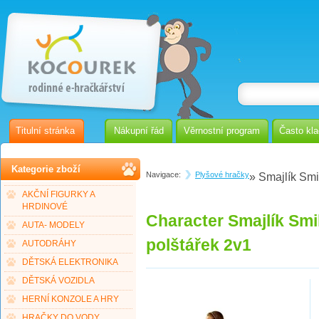
Titulní stránka
Nákupní řád
Věrnostní program
Často kl
Kategorie zboží
Navigace:
Plyšové hračky
» Smajlík Smi
AKČNÍ FIGURKY A
HRDINOVÉ
Character Smajlík Smi
AUTA- MODELY
polštářek 2v1
AUTODRÁHY
DĚTSKÁ ELEKTRONIKA
DĚTSKÁ VOZIDLA
HERNÍ KONZOLE A HRY
HRAČKY DO VODY