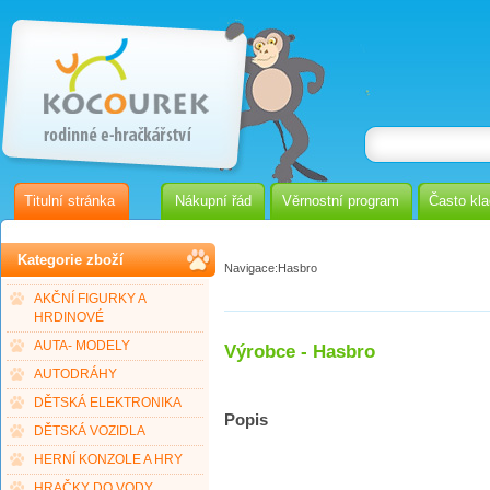
Titulní stránka
Nákupní řád
Věrnostní program
Často kl
Kategorie zboží
Navigace:
Hasbro
AKČNÍ FIGURKY A
HRDINOVÉ
AUTA- MODELY
Výrobce - Hasbro
AUTODRÁHY
DĚTSKÁ ELEKTRONIKA
Popis
DĚTSKÁ VOZIDLA
HERNÍ KONZOLE A HRY
HRAČKY DO VODY