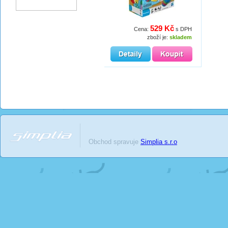
529 Kč
Cena:
s DPH
zboží je:
skladem
Obchod spravuje
Simplia s.r.o