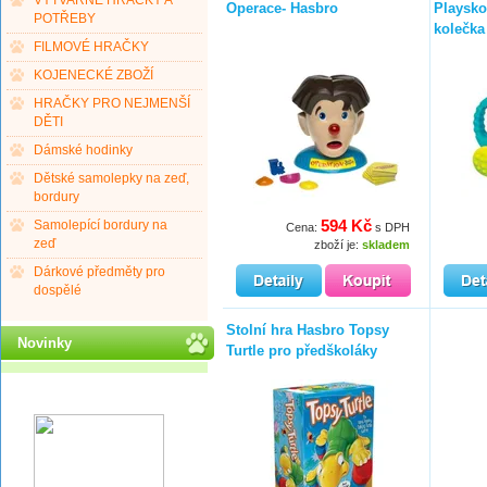
VÝTVARNÉ HRAČKY A
Operace- Hasbro
Playsko
POTŘEBY
kolečka
FILMOVÉ HRAČKY
KOJENECKÉ ZBOŽÍ
HRAČKY PRO NEJMENŠÍ
DĚTI
Dámské hodinky
Dětské samolepky na zeď,
bordury
594 Kč
Samolepící bordury na
Cena:
s DPH
zeď
zboží je:
skladem
Dárkové předměty pro
dospělé
Stolní hra Hasbro Topsy
Novinky
Turtle pro předškoláky