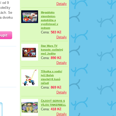
í od 9
Detaily
kolečky
kách. Se
Megabloks
stavebnice-
a dvorku
autodráha a
vystřelovač v
jednom
Cena:
583 Kč
Detaily
Star Wars TV
konzole -světelný
meč Jediho
Cena:
890 Kč
Detaily
Tříkolka s vodící
tyčí Bořek
stavitel+6 kusů
nářadí
Cena:
869 Kč
Detaily
ČAJOVÝ SERVIS S
VÍLOU TINKERBELL
Cena:
418 Kč
Detaily