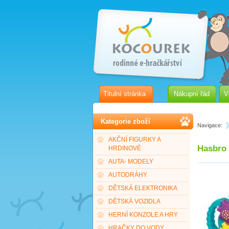
Titulní stránka
Nákupní řád
V
Kategorie zboží
Navigace:
AKČNÍ FIGURKY A
Hasbro 
HRDINOVÉ
AUTA- MODELY
AUTODRÁHY
DĚTSKÁ ELEKTRONIKA
DĚTSKÁ VOZIDLA
HERNÍ KONZOLE A HRY
HRAČKY DO VODY