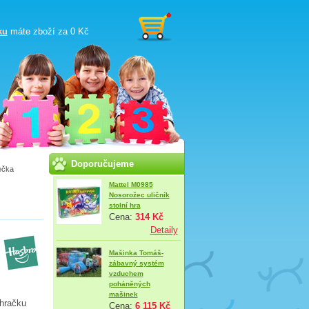
ku
máte zboží za
0 Kč
Doporučujeme
ečka
Mattel M0985
Nosorožec uličník
stolní hra
Cena:
314 Kč
Detaily
Mašinka Tomáš-
zábavný systém
vzduchem
poháněných
mašinek
 hračku
Cena:
6 115 Kč