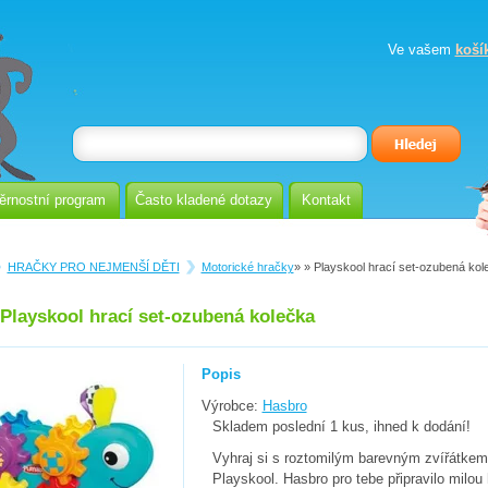
Ve vašem
koší
ěrnostní program
Často kladené dotazy
Kontakt
HRAČKY PRO NEJMENŠÍ DĚTI
Motorické hračky
»
» Playskool hrací set-ozubená kol
Playskool hrací set-ozubená kolečka
Popis
Výrobce:
Hasbro
Skladem poslední 1 kus, ihned k dodání!
Vyhraj si s roztomilým barevným zvířátkem
Playskool. Hasbro pro tebe připravilo milou