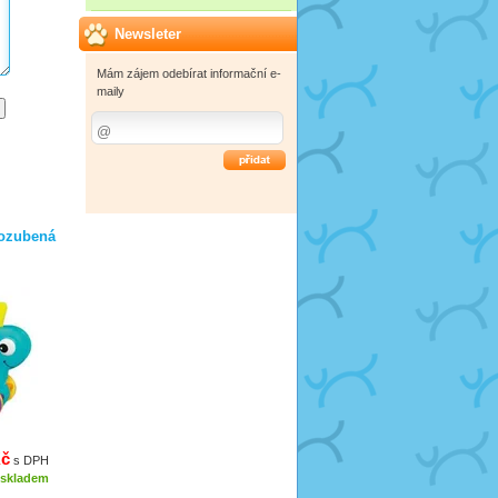
Newsleter
Mám zájem odebírat informační e-
maily
OK
-ozubená
Kč
s DPH
skladem