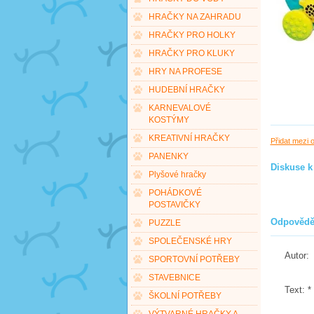
HRAČKY NA ZAHRADU
HRAČKY PRO HOLKY
HRAČKY PRO KLUKY
HRY NA PROFESE
HUDEBNÍ HRAČKY
KARNEVALOVÉ
KOSTÝMY
KREATIVNÍ HRAČKY
Přidat mezi 
PANENKY
Diskuse k
Plyšové hračky
POHÁDKOVÉ
POSTAVIČKY
Odpovědě
PUZZLE
SPOLEČENSKÉ HRY
Autor:
SPORTOVNÍ POTŘEBY
STAVEBNICE
Text:
*
ŠKOLNÍ POTŘEBY