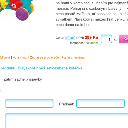
na hraní v kombinaci s učením pro nejmenš
měsíců. Pohraj si s ozubenými barevnými 
nebo postrč zvířátko, ať popojede na koleč
zvířátkem Playskool si můžeš hrát venku n
nebo doma na koberci.
399 Kč
Cena: (
včetně
DPH)
ks
Dostupnost:
skladem
oblíbené
|
Vytisknout
|
Zeptat se prodavače
|
Poslat známému
 produktu Playskool hrací set-ozubená kolečka
Zatím žádné příspěvky
t
Předmět: