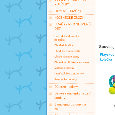
VÝTVARNÉ HRAČKY A
POTŘEBY
FILMOVÉ HRAČKY
KOJENECKÉ ZBOŽÍ
HRAČKY PRO NEJMENŠÍ
DĚTI
Hrací deky, domečky,
podložky
Dřevěné hračky
Souvisejí
Chodítka a odrážedla
Playskool
Dětské látkové stany
kolečka
Chrastítka, šidítka a kousátka
Motorické hračky
První kočárky a panenky
Kojenecké potřeby
Dámské hodinky
Dětské samolepky na zeď,
bordury
Samolepící bordury na
zeď