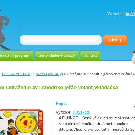
Ve vašem
koší
ěrnostní program
Často kladené dotazy
Kontakt
DĚTSKÁ VOZIDLA
Vozítka pro kluky
»
» Odražedlo 4v1-chodítko jeřáb,volant,vkládačk
ol Odražedlo 4v1-chodítko jeřáb,volant,vkládačka
Popis
Výrobce:
Playskool
4 FUNKCE - různý věk a různé možnosti dě
Víceúčelová hračka, která roste spolu s
dítětem.Vhodné pro děti od 9 měsíců do 36