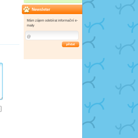
Newsleter
Mám zájem odebírat informační e-
maily
OK