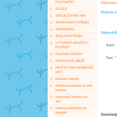
POSTAVIČKY
Přidat mezi 
PUZZLE
Diskuse k
SPOLEČENSKÉ HRY
SPORTOVNÍ POTŘEBY
STAVEBNICE
Odpovědě
ŠKOLNÍ POTŘEBY
VÝTVARNÉ HRAČKY A
Autor:
POTŘEBY
FILMOVÉ HRAČKY
Text:
*
KOJENECKÉ ZBOŽÍ
HRAČKY PRO NEJMENŠÍ
DĚTI
Dámské hodinky
Dětské samolepky na zeď,
bordury
Samolepící bordury na
zeď
Dárkové předměty pro
dospělé
Souvisejí