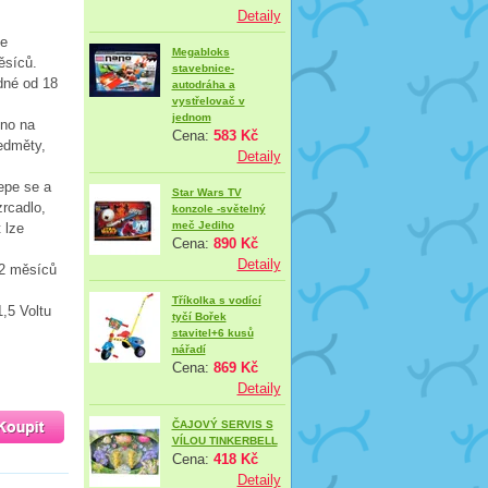
Detaily
se
Megabloks
ěsíců.
stavebnice-
dné od 18
autodráha a
vystřelovač v
jednom
eno na
Cena:
583 Kč
edměty,
Detaily
epe se a
Star Wars TV
zrcadlo,
konzole -světelný
meč Jediho
 lze
Cena:
890 Kč
Detaily
12 měsíců
Tříkolka s vodící
1,5 Voltu
tyčí Bořek
stavitel+6 kusů
nářadí
Cena:
869 Kč
Detaily
ČAJOVÝ SERVIS S
VÍLOU TINKERBELL
Cena:
418 Kč
Detaily