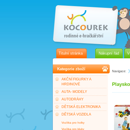
Titulní stránka
Nákupní řád
V
Kategorie zboží
Navigace:
AKČNÍ FIGURKY A
Playsko
HRDINOVÉ
AUTA- MODELY
AUTODRÁHY
DĚTSKÁ ELEKTRONIKA
DĚTSKÁ VOZIDLA
Vozítka pro holky
Vozítka pro kluky