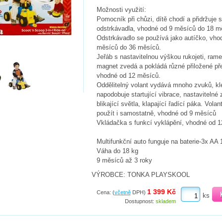
Možnosti využití:
Pomocník při chůzi, dítě chodí a přidržuje 
odstrkávadla, vhodné od 9 měsíců do 18 m
Odstrkávadlo se používá jako autíčko, vho
měsíců do 36 měsíců.
Jeřáb s nastavitelnou výškou rukojeti, ram
magnet zvedá a pokládá různé přiložené př
vhodné od 12 měsíců.
Oddělitelný volant vydává mnoho zvuků, kl
napodobuje startující vibrace, nastavitelné 
blikající světla, klapající řadící páka. Volant
použít i samostatně, vhodné od 9 měsíců
Vkládačka s funkcí vyklápění, vhodné od 
Multifunkční auto funguje na baterie-3x AA 
Váha do 18 kg
9 měsíců až 3 roky
VÝROBCE: TONKA PLAYSKOOL
1 399 Kč
Cena: (
včetně
DPH)
ks
Dostupnost:
skladem