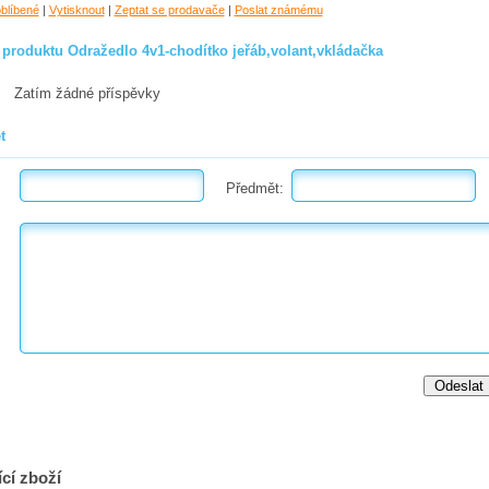
oblíbené
|
Vytisknout
|
Zeptat se prodavače
|
Poslat známému
 produktu Odražedlo 4v1-chodítko jeřáb,volant,vkládačka
Zatím žádné příspěvky
t
Předmět:
cí zboží