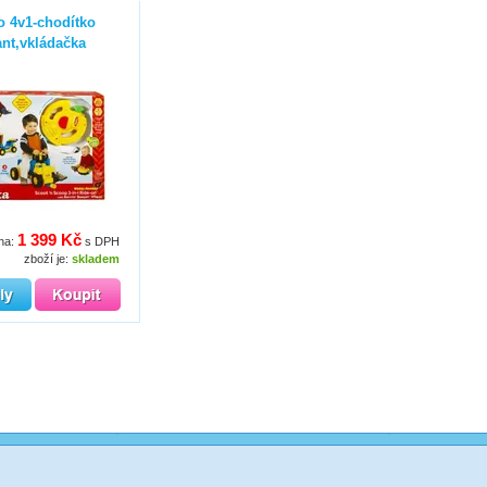
o 4v1-chodítko
ant,vkládačka
1 399 Kč
na:
s DPH
zboží je:
skladem