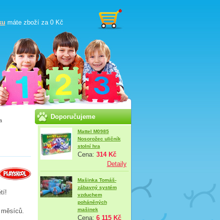
ku
máte zboží za
0 Kč
Doporučujeme
a
Mattel M0985
Nosorožec uličník
stolní hra
Cena:
314 Kč
Detaily
Mašinka Tomáš-
zábavný systém
tí!
vzduchem
poháněných
mašinek
 měsíců.
Cena:
6 115 Kč