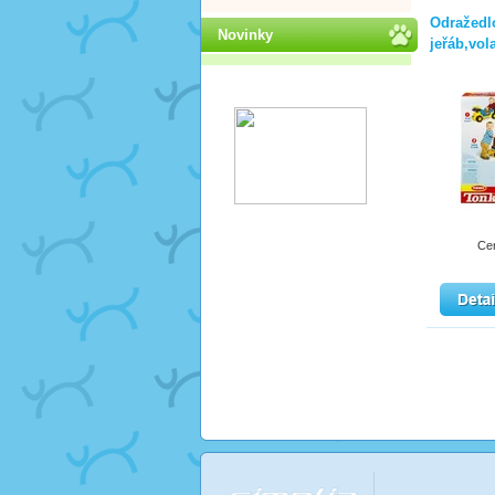
Odražedl
Novinky
jeřáb,vol
Ce