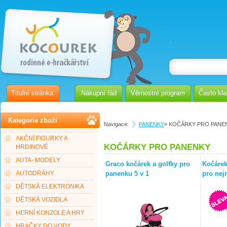
Titulní stránka
Nákupní řád
Věrnostní program
Často kl
Kategorie zboží
Navigace:
PANENKY
» KOČÁRKY PRO PANE
AKČNÍ FIGURKY A
KOČÁRKY PRO PANENKY
HRDINOVÉ
AUTA- MODELY
Graco kočárek a golfky pro
Kočárek
panenku 5 v 1
pro nej
AUTODRÁHY
DĚTSKÁ ELEKTRONIKA
DĚTSKÁ VOZIDLA
HERNÍ KONZOLE A HRY
HRAČKY DO VODY