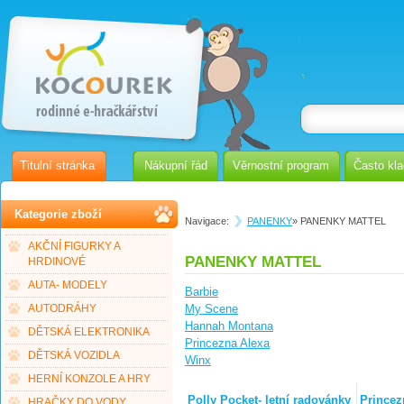
Titulní stránka
Nákupní řád
Věrnostní program
Často kl
Kategorie zboží
Navigace:
PANENKY
» PANENKY MATTEL
AKČNÍ FIGURKY A
PANENKY MATTEL
HRDINOVÉ
AUTA- MODELY
Barbie
My Scene
AUTODRÁHY
Hannah Montana
DĚTSKÁ ELEKTRONIKA
Princezna Alexa
DĚTSKÁ VOZIDLA
Winx
HERNÍ KONZOLE A HRY
Polly Pocket- letní radovánky
Princez
HRAČKY DO VODY