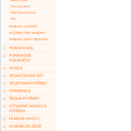
Beauty Cuties
Princezna Alexa
High School Musical
Winx
PANENKY- OSTATNÍ
KOČÁRKY PRO PANENKY
PANENKY ZAPF CREATION
Plyšové hračky
POHÁDKOVÉ
POSTAVIČKY
PUZZLE
SPOLEČENSKÉ HRY
SPORTOVNÍ POTŘEBY
STAVEBNICE
ŠKOLNÍ POTŘEBY
VÝTVARNÉ HRAČKY A
POTŘEBY
FILMOVÉ HRAČKY
KOJENECKÉ ZBOŽÍ