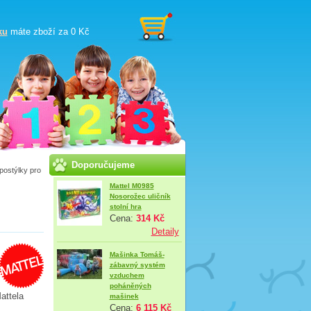
ku
máte zboží za
0 Kč
Doporučujeme
postýlky pro
Mattel M0985
Nosorožec uličník
stolní hra
Cena:
314 Kč
Detaily
Mašinka Tomáš-
zábavný systém
vzduchem
poháněných
attela
mašinek
Cena:
6 115 Kč