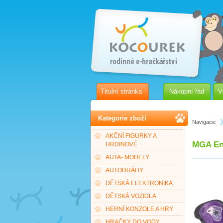
Titulní stránka
Nákupní řád
V
Kategorie zboží
Navigace:
AKČNÍ FIGURKY A
MGA Ent
HRDINOVÉ
AUTA- MODELY
AUTODRÁHY
DĚTSKÁ ELEKTRONIKA
DĚTSKÁ VOZIDLA
HERNÍ KONZOLE A HRY
HRAČKY DO VODY