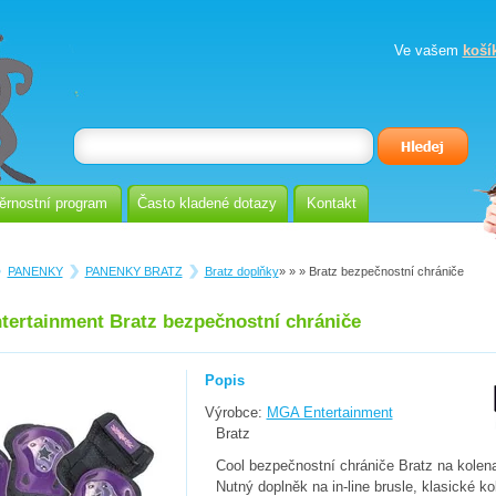
Ve vašem
koší
ěrnostní program
Často kladené dotazy
Kontakt
PANENKY
PANENKY BRATZ
Bratz doplňky
»
»
» Bratz bezpečnostní chrániče
ertainment Bratz bezpečnostní chrániče
Popis
Výrobce:
MGA Entertainment
Bratz
Cool bezpečnostní chrániče Bratz na kolena
Nutný doplněk na in-line brusle, klasické k