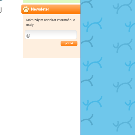
Newsleter
Mám zájem odebírat informační e-
maily
OK