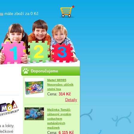
ku
máte zboží za
0 Kč
Doporučujeme
Mattel M0985
Nosorožec uličník
stolní hra
Cena:
314 Kč
Detaily
Mašinka Tomáš-
zábavný systém
vzduchem
poháněných
 a lokty.
mašinek
olečkové
Cena:
6 115 Kč