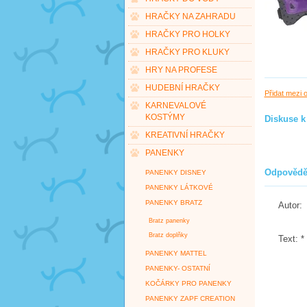
HRAČKY NA ZAHRADU
HRAČKY PRO HOLKY
HRAČKY PRO KLUKY
HRY NA PROFESE
HUDEBNÍ HRAČKY
Přidat mezi 
KARNEVALOVÉ
KOSTÝMY
Diskuse k
KREATIVNÍ HRAČKY
PANENKY
Odpovědě
PANENKY DISNEY
PANENKY LÁTKOVÉ
PANENKY BRATZ
Autor:
Bratz panenky
Bratz doplňky
Text:
*
PANENKY MATTEL
PANENKY- OSTATNÍ
KOČÁRKY PRO PANENKY
PANENKY ZAPF CREATION