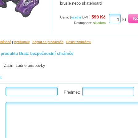
brusle nebo skateboard
599 Kč
Cena: (
včetně
DPH)
ks
Dostupnost:
skladem
oblíbené
|
Vytisknout
|
Zeptat se prodavače
|
Poslat známému
 produktu Bratz bezpečnostní chrániče
Zatím žádné příspěvky
t
Předmět: