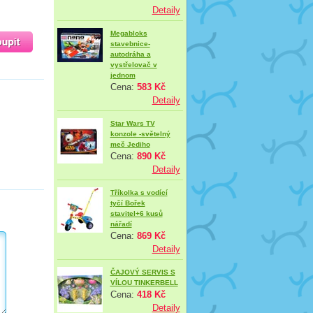
Detaily
Megabloks
stavebnice-
autodráha a
vystřelovač v
jednom
Cena:
583 Kč
Detaily
Star Wars TV
konzole -světelný
meč Jediho
Cena:
890 Kč
Detaily
Tříkolka s vodící
tyčí Bořek
stavitel+6 kusů
nářadí
Cena:
869 Kč
Detaily
ČAJOVÝ SERVIS S
VÍLOU TINKERBELL
Cena:
418 Kč
Detaily