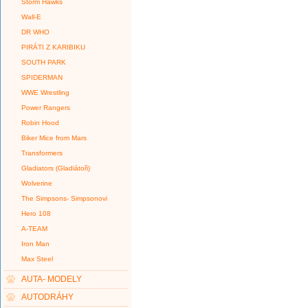
Storm Hawks
Wall-E
DR WHO
PIRÁTI Z KARIBIKU
SOUTH PARK
SPIDERMAN
WWE Wrestling
Power Rangers
Robin Hood
Biker Mice from Mars
Transformers
Gladiators (Gladiátoři)
Wolverine
The Simpsons- Simpsonovi
Hero 108
A-TEAM
Iron Man
Max Steel
AUTA- MODELY
AUTODRÁHY