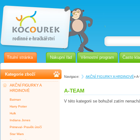
Titulní stránka
Nákupní řád
Věrnostní program
Často kl
Kategorie zboží
Navigace:
AKČNÍ FIGURKY A HRDINOVÉ
» A
AKČNÍ FIGURKY A
A-TEAM
HRDINOVÉ
Batman
V této kategorii se bohužel zatím nenach
Harry Potter
Hulk
Indiana Jones
Primeval- Pravěk útočí
Star Wars