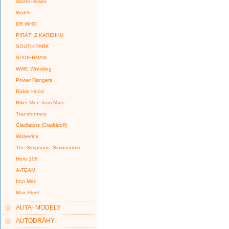
Storm Hawks
Wall-E
DR WHO
PIRÁTI Z KARIBIKU
SOUTH PARK
SPIDERMAN
WWE Wrestling
Power Rangers
Robin Hood
Biker Mice from Mars
Transformers
Gladiators (Gladiátoři)
Wolverine
The Simpsons- Simpsonovi
Hero 108
A-TEAM
Iron Man
Max Steel
AUTA- MODELY
AUTODRÁHY