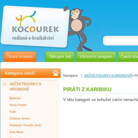
Titulní stránka
Nákupní řád
Věrnostní program
Často kl
Kategorie zboží
Navigace:
AKČNÍ FIGURKY A HRDINOVÉ
» P
AKČNÍ FIGURKY A
PIRÁTI Z KARIBIKU
HRDINOVÉ
Batman
V této kategorii se bohužel zatím nenach
Harry Potter
Hulk
Indiana Jones
Primeval- Pravěk útočí
Star Wars