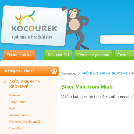
Titulní stránka
Nákupní řád
Věrnostní program
Často kl
Kategorie zboží
Navigace:
AKČNÍ FIGURKY A HRDINOVÉ
» B
AKČNÍ FIGURKY A
Biker Mice from Mars
HRDINOVÉ
Batman
V této kategorii se bohužel zatím nenach
Harry Potter
Hulk
Indiana Jones
Primeval- Pravěk útočí
Star Wars