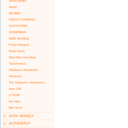
Storm Hawks
Wall-E
DR WHO
PIRÁTI Z KARIBIKU
SOUTH PARK
SPIDERMAN
WWE Wrestling
Power Rangers
Robin Hood
Biker Mice from Mars
Transformers
Gladiators (Gladiátoři)
Wolverine
The Simpsons- Simpsonovi
Hero 108
A-TEAM
Iron Man
Max Steel
AUTA- MODELY
AUTODRÁHY