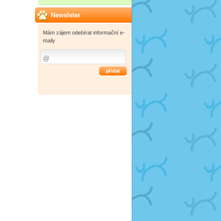
Newsleter
Mám zájem odebírat informační e-
maily
OK