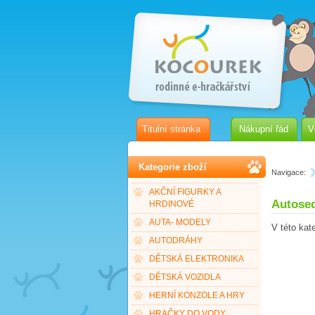
Titulní stránka
Nákupní řád
V
Kategorie zboží
Navigace:
AKČNÍ FIGURKY A
Autose
HRDINOVÉ
AUTA- MODELY
V této kat
AUTODRÁHY
DĚTSKÁ ELEKTRONIKA
DĚTSKÁ VOZIDLA
HERNÍ KONZOLE A HRY
HRAČKY DO VODY