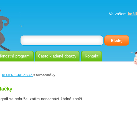
Ve vašem
koší
ěrnostní program
Často kladené dotazy
Kontakt
KOJENECKÉ ZBOŽÍ
» Autosedačky
dačky
egorii se bohužel zatím nenachází žádné zboží