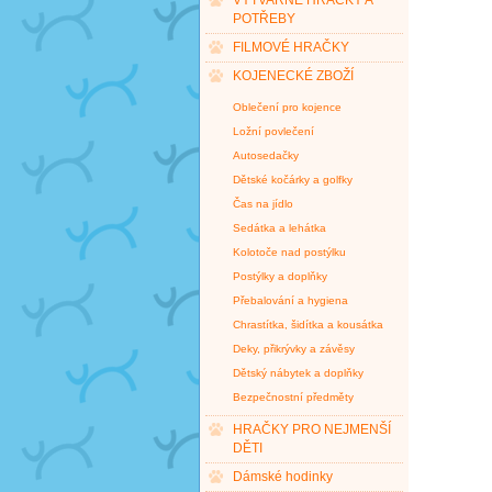
VÝTVARNÉ HRAČKY A
POTŘEBY
FILMOVÉ HRAČKY
KOJENECKÉ ZBOŽÍ
Oblečení pro kojence
Ložní povlečení
Autosedačky
Dětské kočárky a golfky
Čas na jídlo
Sedátka a lehátka
Kolotoče nad postýlku
Postýlky a doplňky
Přebalování a hygiena
Chrastítka, šidítka a kousátka
Deky, přikrývky a závěsy
Dětský nábytek a doplňky
Bezpečnostní předměty
HRAČKY PRO NEJMENŠÍ
DĚTI
Dámské hodinky