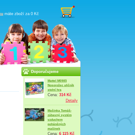
ku
máte zboží za
0 Kč
Doporučujeme
Mattel M0985
Nosorožec uličník
stolní hra
Cena:
314 Kč
Detaily
Mašinka Tomáš-
zábavný systém
vzduchem
poháněných
mašinek
Cena:
6 115 Kč