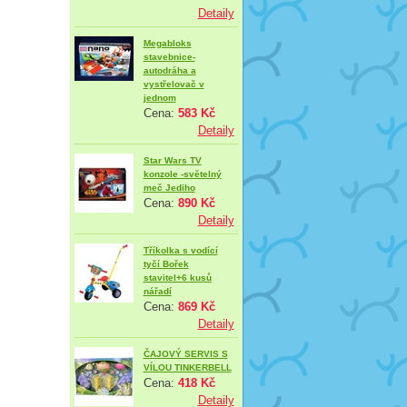
Detaily
Megabloks
stavebnice-
autodráha a
vystřelovač v
jednom
Cena:
583 Kč
Detaily
Star Wars TV
konzole -světelný
meč Jediho
Cena:
890 Kč
Detaily
Tříkolka s vodící
tyčí Bořek
stavitel+6 kusů
nářadí
Cena:
869 Kč
Detaily
ČAJOVÝ SERVIS S
VÍLOU TINKERBELL
Cena:
418 Kč
Detaily