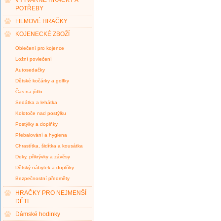
VÝTVARNÉ HRAČKY A
POTŘEBY
FILMOVÉ HRAČKY
KOJENECKÉ ZBOŽÍ
Oblečení pro kojence
Ložní povlečení
Autosedačky
Dětské kočárky a golfky
Čas na jídlo
Sedátka a lehátka
Kolotoče nad postýlku
Postýlky a doplňky
Přebalování a hygiena
Chrastítka, šidítka a kousátka
Deky, přikrývky a závěsy
Dětský nábytek a doplňky
Bezpečnostní předměty
HRAČKY PRO NEJMENŠÍ
DĚTI
Dámské hodinky