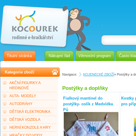
Titulní stránka
Nákupní řád
Věrnostní program
Často kl
Kategorie zboží
Navigace:
KOJENECKÉ ZBOŽÍ
» Postýlky a d
AKČNÍ FIGURKY A
Postýlky a doplňky
HRDINOVÉ
AUTA- MODELY
Fialkový mantinel do
Kostky 
postýlky- oslík z Medvídka
pro pří
AUTODRÁHY
Pů
DĚTSKÁ ELEKTRONIKA
DĚTSKÁ VOZIDLA
HERNÍ KONZOLE A HRY
HRAČKY DO VODY