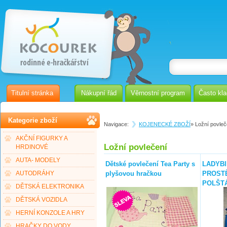
Titulní stránka
Nákupní řád
Věrnostní program
Často kl
Kategorie zboží
Navigace:
KOJENECKÉ ZBOŽÍ
» Ložní povleč
AKČNÍ FIGURKY A
Ložní povlečení
HRDINOVÉ
AUTA- MODELY
Dětské povlečení Tea Party s
LADYB
plyšovou hračkou
PROST
AUTODRÁHY
POLŠT
DĚTSKÁ ELEKTRONIKA
DĚTSKÁ VOZIDLA
HERNÍ KONZOLE A HRY
HRAČKY DO VODY