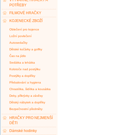
VÝTVARNÉ HRAČKY A
POTŘEBY
FILMOVÉ HRAČKY
KOJENECKÉ ZBOŽÍ
Oblečení pro kojence
Ložní povlečení
Autosedačky
Dětské kočárky a golfky
Čas na jídlo
Sedátka a lehátka
Kolotoče nad postýlku
Postýlky a doplňky
Přebalování a hygiena
Chrastítka, šidítka a kousátka
Deky, přikrývky a závěsy
Dětský nábytek a doplňky
Bezpečnostní předměty
HRAČKY PRO NEJMENŠÍ
DĚTI
Dámské hodinky