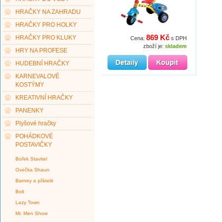
HRAČKY NA ZAHRADU
HRAČKY PRO HOLKY
869 Kč
HRAČKY PRO KLUKY
Cena:
s DPH
zboží je:
skladem
HRY NA PROFESE
HUDEBNÍ HRAČKY
KARNEVALOVÉ
KOSTÝMY
KREATIVNÍ HRAČKY
PANENKY
Plyšové hračky
POHÁDKOVÉ
POSTAVIČKY
Bořek Stavitel
Ovečka Shaun
Barney a přátelé
Bolt
Lazy Town
Mr. Men Show