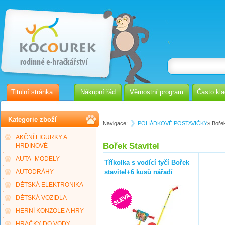
Titulní stránka
Nákupní řád
Věrnostní program
Často kl
Kategorie zboží
Navigace:
POHÁDKOVÉ POSTAVIČKY
» Bořek
AKČNÍ FIGURKY A
Bořek Stavitel
HRDINOVÉ
AUTA- MODELY
Tříkolka s vodící tyčí Bořek
stavitel+6 kusů nářadí
AUTODRÁHY
DĚTSKÁ ELEKTRONIKA
DĚTSKÁ VOZIDLA
HERNÍ KONZOLE A HRY
HRAČKY DO VODY