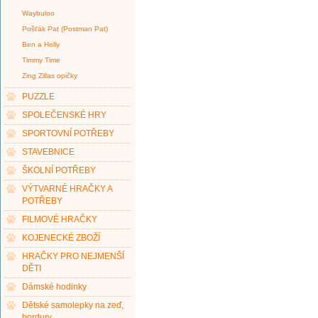
Waybuloo
Pošťák Pat (Postman Pat)
Ben a Holly
Timmy Time
Zing Zillas opičky
PUZZLE
SPOLEČENSKÉ HRY
SPORTOVNÍ POTŘEBY
STAVEBNICE
ŠKOLNÍ POTŘEBY
VÝTVARNÉ HRAČKY A
POTŘEBY
FILMOVÉ HRAČKY
KOJENECKÉ ZBOŽÍ
HRAČKY PRO NEJMENŠÍ
DĚTI
Dámské hodinky
Dětské samolepky na zeď,
bordury