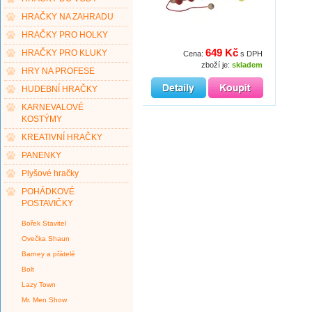
HRAČKY NA ZAHRADU
HRAČKY PRO HOLKY
649 Kč
HRAČKY PRO KLUKY
Cena:
s DPH
zboží je:
skladem
HRY NA PROFESE
HUDEBNÍ HRAČKY
KARNEVALOVÉ
KOSTÝMY
KREATIVNÍ HRAČKY
PANENKY
Plyšové hračky
POHÁDKOVÉ
POSTAVIČKY
Bořek Stavitel
Ovečka Shaun
Barney a přátelé
Bolt
Lazy Town
Mr. Men Show