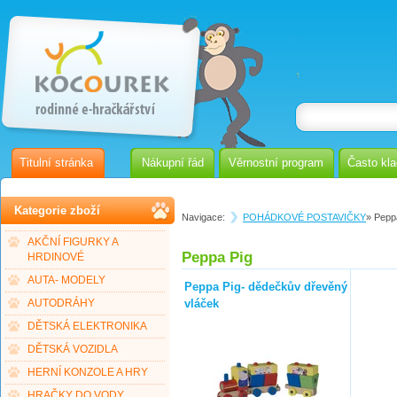
Titulní stránka
Nákupní řád
Věrnostní program
Často kl
Kategorie zboží
Navigace:
POHÁDKOVÉ POSTAVIČKY
» Pepp
AKČNÍ FIGURKY A
Peppa Pig
HRDINOVÉ
AUTA- MODELY
Peppa Pig- dědečkův dřevěný
vláček
AUTODRÁHY
DĚTSKÁ ELEKTRONIKA
DĚTSKÁ VOZIDLA
HERNÍ KONZOLE A HRY
HRAČKY DO VODY