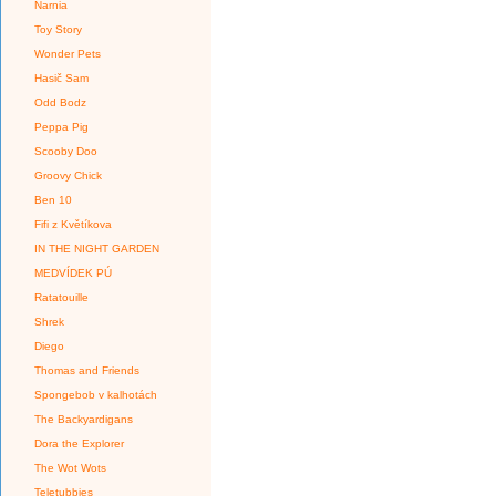
Narnia
Toy Story
Wonder Pets
Hasič Sam
Odd Bodz
Peppa Pig
Scooby Doo
Groovy Chick
Ben 10
Fifi z Květíkova
IN THE NIGHT GARDEN
MEDVÍDEK PÚ
Ratatouille
Shrek
Diego
Thomas and Friends
Spongebob v kalhotách
The Backyardigans
Dora the Explorer
The Wot Wots
Teletubbies