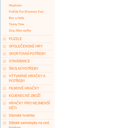
Waybuloo
Pošťák Pat (Postman Pat)
Ben a Holly
Timmy Time
Zing Zillas opičky
PUZZLE
SPOLEČENSKÉ HRY
SPORTOVNÍ POTŘEBY
STAVEBNICE
ŠKOLNÍ POTŘEBY
VÝTVARNÉ HRAČKY A
POTŘEBY
FILMOVÉ HRAČKY
KOJENECKÉ ZBOŽÍ
HRAČKY PRO NEJMENŠÍ
DĚTI
Dámské hodinky
Dětské samolepky na zeď,
bordury