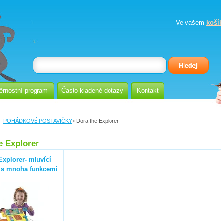
Ve vašem
koší
ěrnostní program
Často kladené dotazy
Kontakt
POHÁDKOVÉ POSTAVIČKY
» Dora the Explorer
e Explorer
Explorer- mluvící
 s mnoha funkcemi