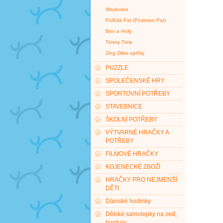
Waybuloo
Pošťák Pat (Postman Pat)
Ben a Holly
Timmy Time
Zing Zillas opičky
PUZZLE
SPOLEČENSKÉ HRY
SPORTOVNÍ POTŘEBY
STAVEBNICE
ŠKOLNÍ POTŘEBY
VÝTVARNÉ HRAČKY A
POTŘEBY
FILMOVÉ HRAČKY
KOJENECKÉ ZBOŽÍ
HRAČKY PRO NEJMENŠÍ
DĚTI
Dámské hodinky
Dětské samolepky na zeď,
bordury