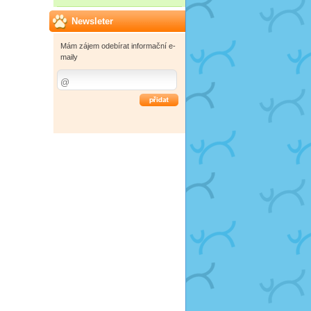
Newsleter
Mám zájem odebírat informační e-
maily
OK