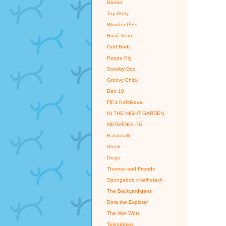
Narnia
Toy Story
Wonder Pets
Hasič Sam
Odd Bodz
Peppa Pig
Scooby Doo
Groovy Chick
Ben 10
Fifi z Květíkova
IN THE NIGHT GARDEN
MEDVÍDEK PÚ
Ratatouille
Shrek
Diego
Thomas and Friends
Spongebob v kalhotách
The Backyardigans
Dora the Explorer
The Wot Wots
Teletubbies