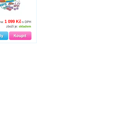
1 099 Kč
na:
s DPH
zboží je:
skladem