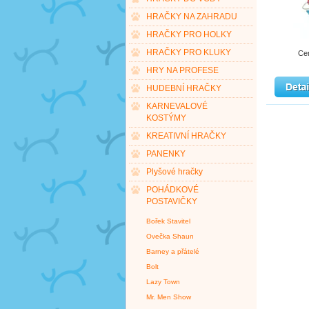
HRAČKY NA ZAHRADU
HRAČKY PRO HOLKY
HRAČKY PRO KLUKY
Ce
HRY NA PROFESE
HUDEBNÍ HRAČKY
KARNEVALOVÉ
KOSTÝMY
KREATIVNÍ HRAČKY
PANENKY
Plyšové hračky
POHÁDKOVÉ
POSTAVIČKY
Bořek Stavitel
Ovečka Shaun
Barney a přátelé
Bolt
Lazy Town
Mr. Men Show