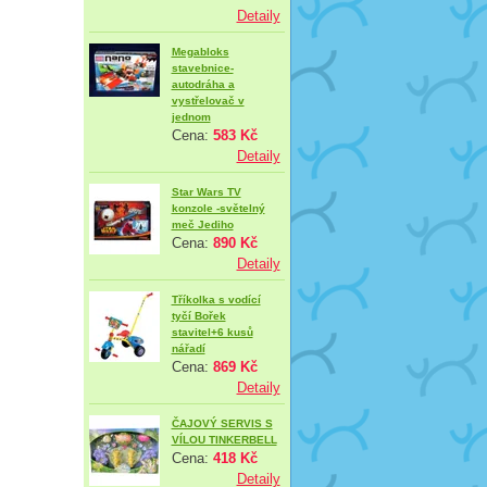
Detaily
Megabloks
stavebnice-
autodráha a
vystřelovač v
jednom
Cena:
583 Kč
Detaily
Star Wars TV
konzole -světelný
meč Jediho
Cena:
890 Kč
Detaily
Tříkolka s vodící
tyčí Bořek
stavitel+6 kusů
nářadí
Cena:
869 Kč
Detaily
ČAJOVÝ SERVIS S
VÍLOU TINKERBELL
Cena:
418 Kč
Detaily