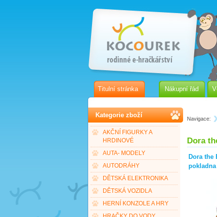
Titulní stránka
Nákupní řád
V
Kategorie zboží
Navigace:
AKČNÍ FIGURKY A
Dora th
HRDINOVÉ
AUTA- MODELY
Dora the 
pokladna
AUTODRÁHY
DĚTSKÁ ELEKTRONIKA
DĚTSKÁ VOZIDLA
HERNÍ KONZOLE A HRY
HRAČKY DO VODY