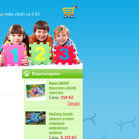
ku
máte zboží za
0 Kč
Doporučujeme
Mattel M0985
Nosorožec uličník
stolní hra
Cena:
314 Kč
Detaily
Mašinka Tomáš-
zábavný systém
vzduchem
poháněných
mašinek
Cena:
6 115 Kč