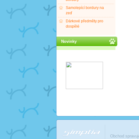
Samolepící bordury na
zeď
Dárkové předměty pro
dospělé
Novinky
Obchod spravu