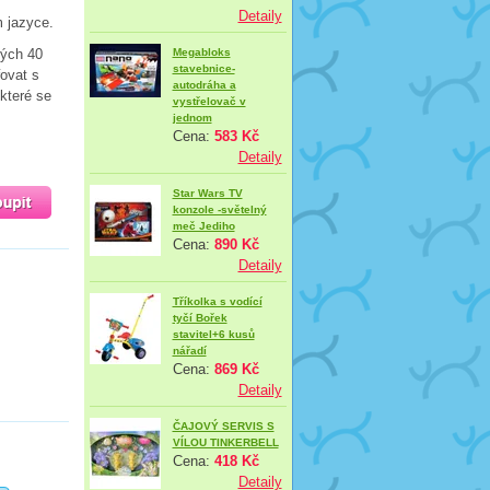
Detaily
 jazyce.
vých 40
Megabloks
stavebnice-
řovat s
autodráha a
 které se
vystřelovač v
jednom
Cena:
583 Kč
Detaily
Star Wars TV
konzole -světelný
meč Jediho
Cena:
890 Kč
Detaily
Tříkolka s vodící
tyčí Bořek
stavitel+6 kusů
nářadí
Cena:
869 Kč
Detaily
ČAJOVÝ SERVIS S
VÍLOU TINKERBELL
Cena:
418 Kč
Detaily