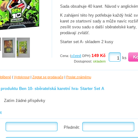
Sada obsahuje 40 karet. Návod v anglickém
K zahájení této hry potřebuje každý hráč s
karet ze startovní sady a může navíc rozši
zesílit svou sadu o další sběratelské karty,
prodávají zvlášť.
Starter set A- skladem 2 kusy
149 Kč
Cena: (
včetně
DPH)
ks
Dostupnost:
skladem
oblíbené
|
Vytisknout
|
Zeptat se prodavače
|
Poslat známému
produktu Ben 10- sběratelská karetní hra- Starter Set A
Zatím žádné příspěvky
t
Předmět: