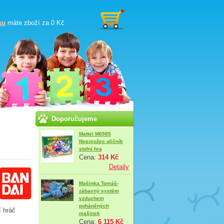
ku
máte zboží za
0 Kč
Doporučujeme
Mattel M0985
Nosorožec uličník
stolní hra
Cena:
314 Kč
Detaily
Mašinka Tomáš-
zábavný systém
vzduchem
poháněných
í hráč
mašinek
Cena:
6 115 Kč