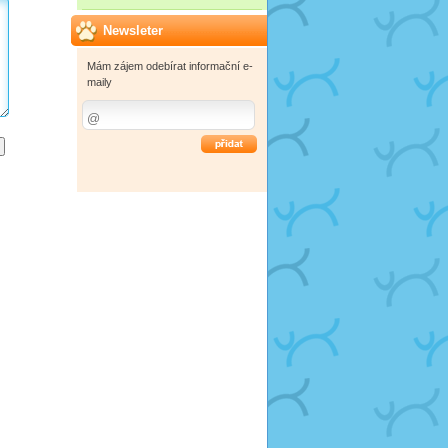
Newsleter
Mám zájem odebírat informační e-
maily
OK