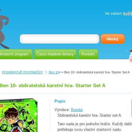
Ve vašem
koší
ěrnostní program
Často kladené dotazy
Kontakt
POHÁDKOVÉ POSTAVIČKY
Ben 10
»
» Ben 10- sběratelská karetní hra- Starter Set A
Ben 10- sběratelská karetní hra- Starter Set A
Popis
Výrobce:
Bandai
Sběratelská karetní hra- Starter set A
Tato sada je pro jednoho hráče. Každý dalš
potřebuje svou vlastní startovní sadu.