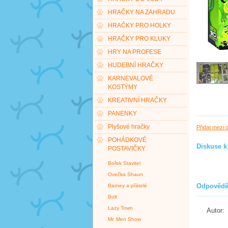
HRAČKY NA ZAHRADU
HRAČKY PRO HOLKY
HRAČKY PRO KLUKY
HRY NA PROFESE
HUDEBNÍ HRAČKY
KARNEVALOVÉ
KOSTÝMY
KREATIVNÍ HRAČKY
PANENKY
Plyšové hračky
Přidat mezi 
POHÁDKOVÉ
Diskuse k 
POSTAVIČKY
Bořek Stavitel
Ovečka Shaun
Odpovědě
Barney a přátelé
Bolt
Lazy Town
Autor:
Mr. Men Show