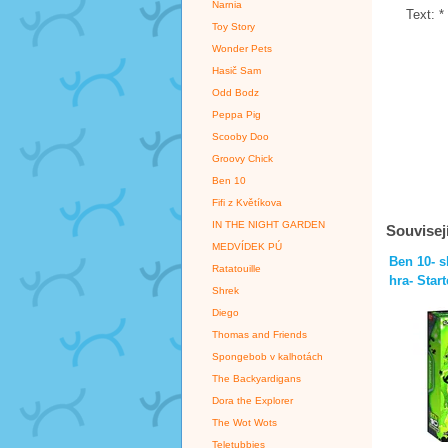
Narnia
Text:
*
Toy Story
Wonder Pets
Hasič Sam
Odd Bodz
Peppa Pig
Scooby Doo
Groovy Chick
Ben 10
Fifi z Květíkova
IN THE NIGHT GARDEN
Souvisejí
MEDVÍDEK PÚ
Ben 10- s
Ratatouille
hra- Start
Shrek
Diego
Thomas and Friends
Spongebob v kalhotách
The Backyardigans
Dora the Explorer
The Wot Wots
Teletubbies