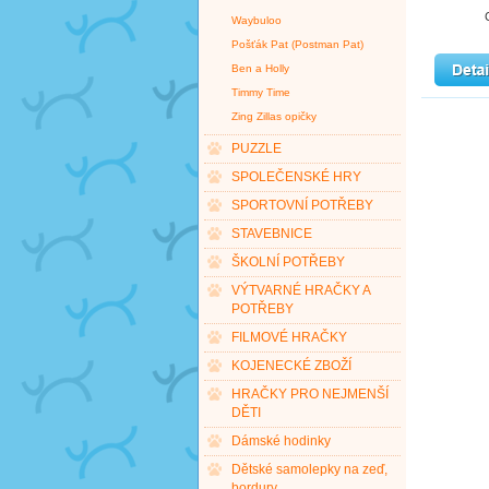
Waybuloo
Pošťák Pat (Postman Pat)
Ben a Holly
Timmy Time
Zing Zillas opičky
PUZZLE
SPOLEČENSKÉ HRY
SPORTOVNÍ POTŘEBY
STAVEBNICE
ŠKOLNÍ POTŘEBY
VÝTVARNÉ HRAČKY A
POTŘEBY
FILMOVÉ HRAČKY
KOJENECKÉ ZBOŽÍ
HRAČKY PRO NEJMENŠÍ
DĚTI
Dámské hodinky
Dětské samolepky na zeď,
bordury