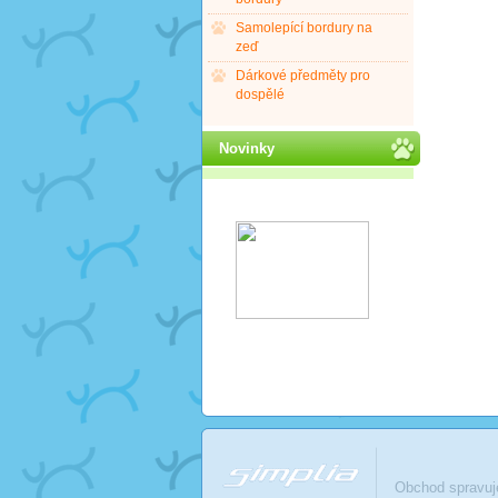
Samolepící bordury na
zeď
Dárkové předměty pro
dospělé
Novinky
Obchod spravu