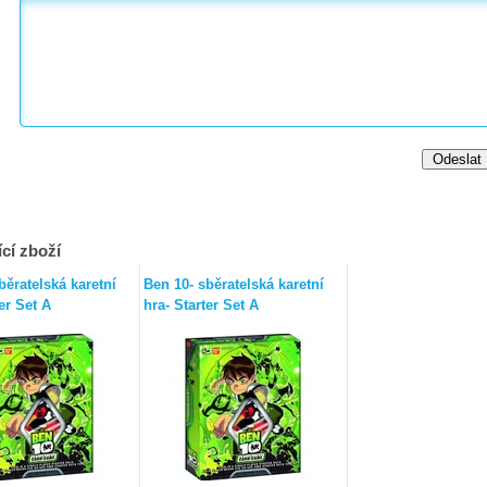
cí zboží
běratelská karetní
Ben 10- sběratelská karetní
er Set A
hra- Starter Set A