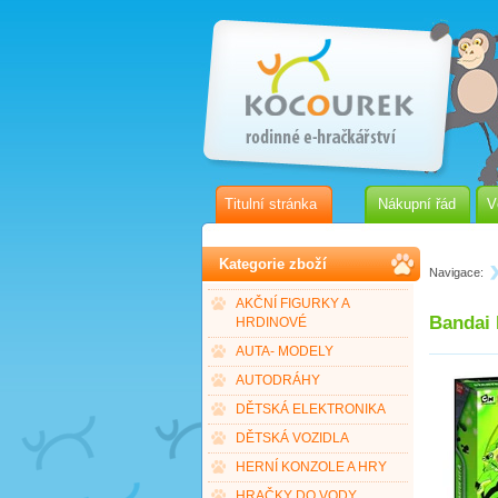
Titulní stránka
Nákupní řád
V
Kategorie zboží
Navigace:
AKČNÍ FIGURKY A
Bandai 
HRDINOVÉ
AUTA- MODELY
AUTODRÁHY
DĚTSKÁ ELEKTRONIKA
DĚTSKÁ VOZIDLA
HERNÍ KONZOLE A HRY
HRAČKY DO VODY